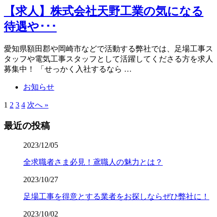
【求人】株式会社天野工業の気になる
待遇や･･･
愛知県額田郡や岡崎市などで活動する弊社では、足場工事ス
タッフや電気工事スタッフとして活躍してくださる方を求人
募集中！ 「せっかく入社するなら …
お知らせ
1
2
3
4
次へ »
最近の投稿
2023/12/05
全求職者さま必見！鳶職人の魅力とは？
2023/10/27
足場工事を得意とする業者をお探しならぜひ弊社に！
2023/10/02